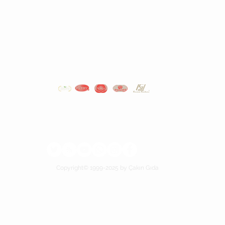
YAPILAN SON ARAMALAR
Veri ve Çerez Politikası
>
Bizimle iletişime geçin >
Hakkımızda >
Çukurca Mh. Çelik Sk. No:3 Osmangazi / Bursa / Türkiye
Tel: +90 0224 211 43 20
info@cakingida.com
Copyright© 1999-2025 by Çakın Gıda