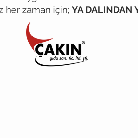
z her zaman için;
YA DALINDAN 
L
İ
Ğİ PO
L
İ
T
İKASI
m
ı
z
d
an
ba
ş
l
a
y
a
r
a
k
,
ba
ş
t
a
i
ş
i
m
i
z
i
n
p
a
y
da
ş
l
a
r
ı
m
ı
z
ı
n
m
e
m
n
u
n
k
a
l
m
a
s
ı
,
r
u
r
.
B
u
d
oğ
r
u
l
t
ud
a
po
li
t
i
k
a
m
ı
z;
u
s
l
a
r
a
r
a
s
ı
m
e
v
z
ua
t
l
a
r
,
s
t
an
d
a
r
t
l
a
r
v
e
t
l
a
r
ç
e
r
ç
e
v
e
s
i
n
de
ha
r
e
k
e
t
l
ç
ü
l
eb
ili
r
s
t
a
nda
r
t
l
a
r
a
u
y
g
u
n
,
b
i
y
o
l
o
ji
k
,
ş
ı
m
a
y
a
n
,
a
l
,
en
t
a
z
e
,
e
n
s
ağ
l
ı
k
l
ı
v
e
e
n
l
e
zz
e
t
li
İ
İ
ÜR
İ
İ
İ
İ
ün
l
e
r
i
Y
E
T
M
v
e
Y
H
J
YE
N
ağ
ı
m
ı
z
ı
,
il
g
ili
pa
y
da
ş
l
a
r
ı
m
ı
z
ı
n
i
h
t
i
y
a
ç