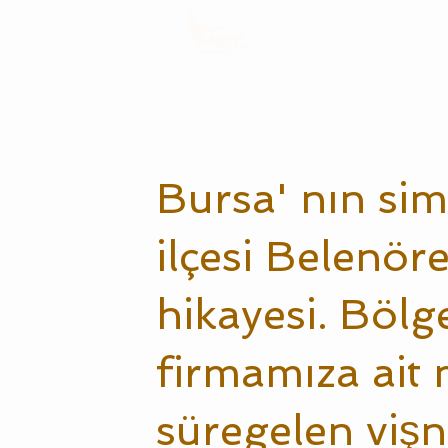
Bursa' nın sim
ilçesi Belenör
hikayesi. Bölg
firmamıza ait
süregelen vişne