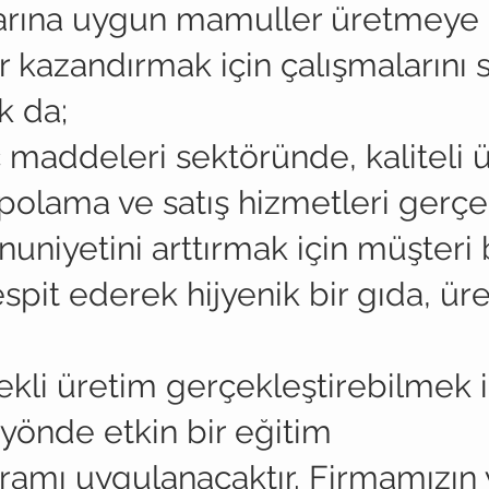
larına uygun mamuller üretmeye
r kazandırmak için çalışmalarını 
k da;
ç maddeleri sektöründe, kaliteli 
polama ve satış hizmetleri gerç
iyetini arttırmak için müşteri b
espit ederek hijyenik bir gıda, 
ekli üretim gerçekleştirebilmek i
yönde etkin bir eğitim
gramı uygulanacaktır. Firmamızı