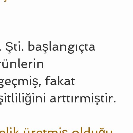
 Şti. başlangıçta
rünlerin
geçmiş, fakat
liliğini arttırmiştir.
elik üretmiş olduğu