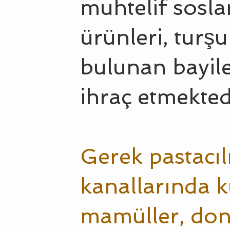
muhtelif sosla
ürünleri, turş
bulunan bayiler
ihraç etmekted
Gerek pastacıl
kanallarında k
mamüller, don