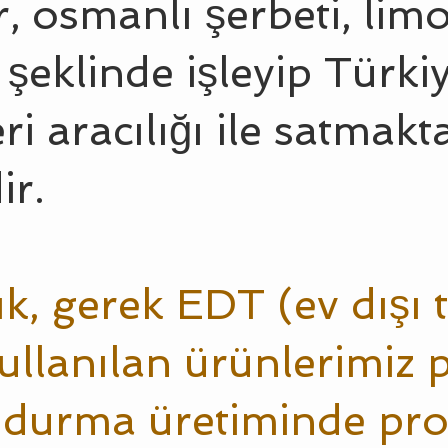
r, osmanlı şerbeti, lim
u şeklinde işleyip Türk
i aracılığı ile satmakt
ir.
ık, gerek EDT (ev dışı 
ullanılan ürünlerimiz p
durma üretiminde pro