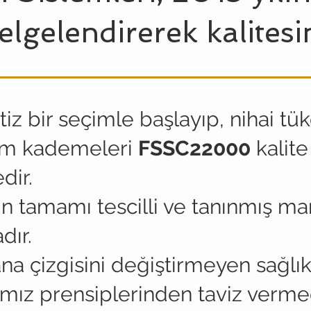
belgelendirerek kalitesin
z bir seçimle başlayıp, nihai tük
im kademeleri
FSSC22000
kalite
dir.
n tamamı tescilli ve tanınmış m
dır.
a çizgisini değiştirmeyen sağlık
mız prensiplerinden taviz verme