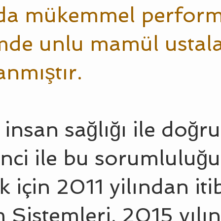
zda mükemmel perform
de unlu mamül ustalar
anmıştır.
 insan sağlığı ile doğru
nci ile bu sorumluluğu 
k için 2011 yilından it
 Sistemleri, 2015 yılın