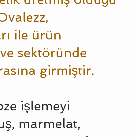
Ovalezz,
ı ile ürün
ş ve sektöründe
asına girmiştir.
ze işlemeyi
uş, marmelat,