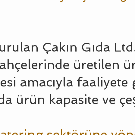
CAKINGIDA
urulan Çakın Gıda Ltd.
hçelerinde üretilen ü
esi amacıyla faaliyete 
da ürün kapasite ve çeşit
Catering sektörüne yön