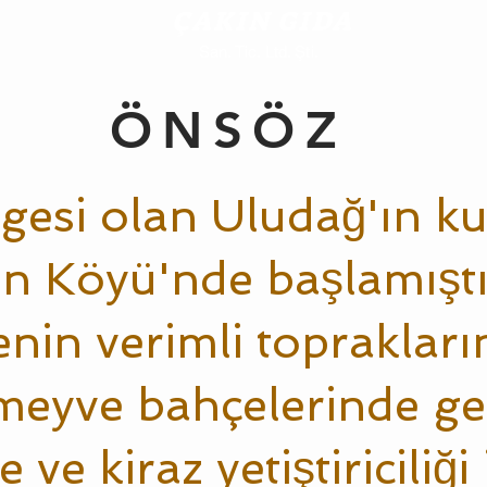
ÇAKIN GIDA
San. Tic. Ltd. Şti.
ÖNSÖZ
gesi olan Uludağ'ın ku
en Köyü'nde başlamışt
enin verimli topraklar
 meyve bahçelerinde 
 ve kiraz yetiştiriciliği