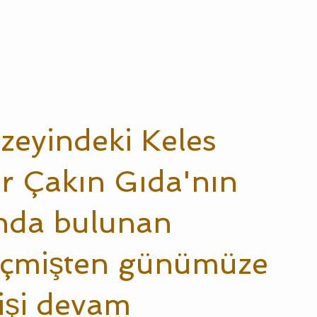
zeyindeki Keles
ır Çakın Gıda'nın
ında bulunan
geçmişten günümüze
 işi devam