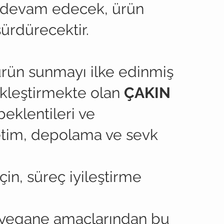
 devam edecek, ürün
sürdürecektir.
ürün sunmayı ilke edinmiş
ekleştirmekte olan
ÇAKIN
eklentileri ve
üretim, depolama ve sevk
çin, süreç iyileştirme
n yegane amaçlarından bu