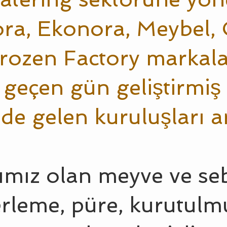
ora, Ekonora, Meybel, 
rozen Factory markalar
er geçen gün geliştirmi
de gelen kuruluşları ar
ımız olan meyve ve seb
erleme, püre, kurutulm