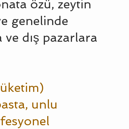
onata özü, zeytin
iye genelinde
a ve dış pazarlara
tüketim)
asta, unlu
fesyonel