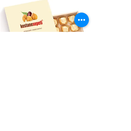
Veri ve Çerez Politikası
>
Bizimle iletişime geçin >
Hakkımızda >
Çukurca Mh. Çelik Sk. No:3 Osmangazi / Bursa / Türkiye
Tel:
+90 0224 211 43 20
info@cakingida.com