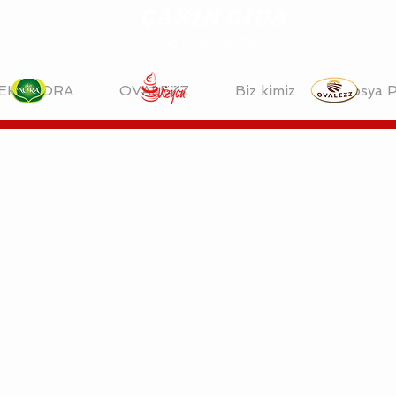
ÇAKIN GIDA
San. Tic. Ltd. Şti.
EKONORA
OVALEZZ
Biz kimiz
Dosya P