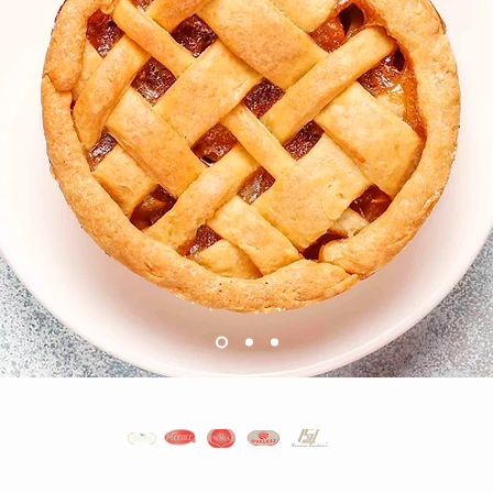
YAPILAN SON ARAMALAR
Veri ve Çerez Politikası
>
Bizimle iletişime geçin >
Hakkımızda >
Çukurca Mh. Çelik Sk. No:3 Osmangazi / Bursa / Türkiye