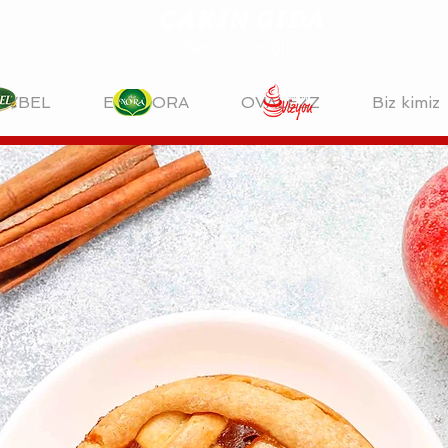
ÇAKIN GIDA
San. Tic. Ltd. Şti.
EYBEL
EKONORA
OVALEZZ
Biz kimiz